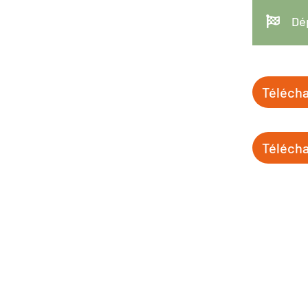

Dé
Télécha
Télécha