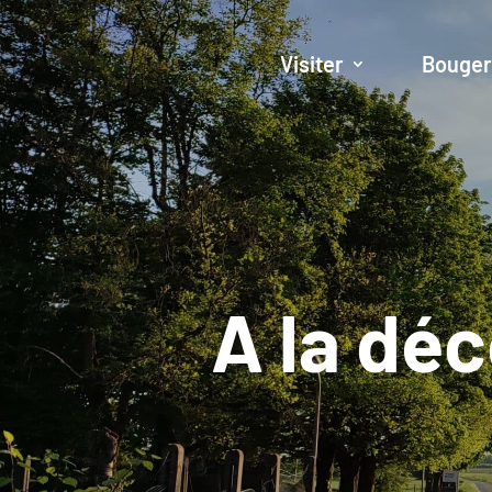
Visiter
Bouge
A la dé