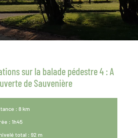
tions sur la balade pédestre 4 : A
ouverte de Sauvenière
tance : 8 km
ée : 1h45
ivelé total : 92 m