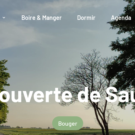
r
Boire & Manger
Dormir
Agenda
couverte de Sa
Bouger