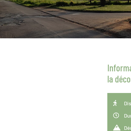
Informa
la déc

Dis

Dur

Dén