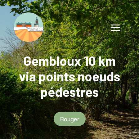
Gembloux 10 km
via points noeuds
pédestres
Bouger