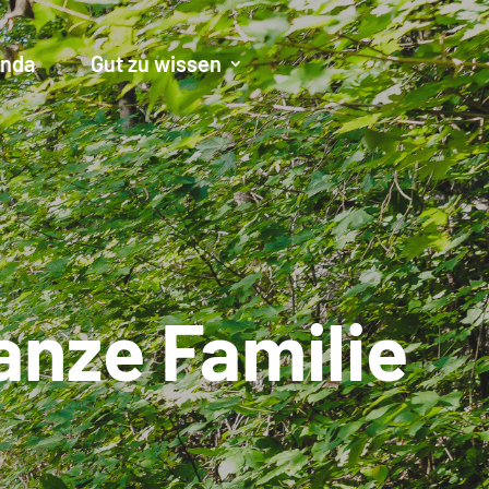
nda
Gut zu wissen
anze Familie