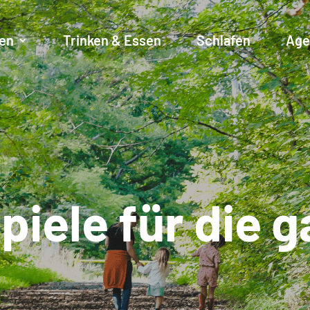
en
Trinken & Essen
Schlafen
Age
iele für die g