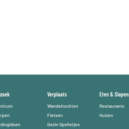
Eten en drinken
Slaap
Agenda
zoek
Verplaats
Eten
&
Slapen
ntrum
Wandeltochten
Restaurants
rpen
Fietsen
Huizen
diogidsen
Gezin Spelletjes