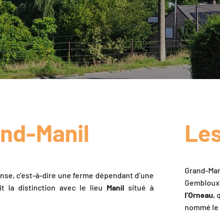
and-Manil
Les
Grand-Man
manse, c’est-à-dire une ferme dépendant d’une
Gembloux 
it la distinction avec le lieu
Manil
situé à
l’Orneau
, 
nommé le