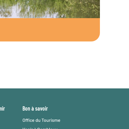
Le villag
mir
Bon à savoir
Office du Tourisme