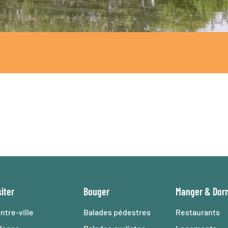
siter
Bouger
Manger
&
Dor
ntre-ville
Balades pédestres
Restaurants