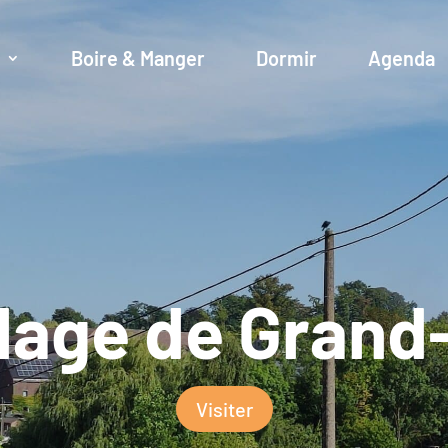
r
Boire & Manger
Dormir
Agenda
llage de Grand
Visiter