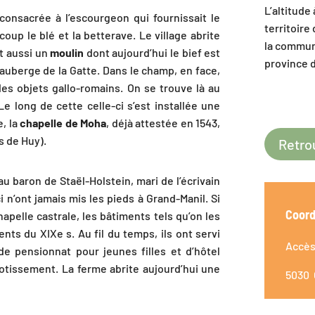
L’altitude
 consacrée à l’escourgeon qui fournissait le
territoire
coup le blé et la betterave. Le village abrite
la commun
t aussi un
moulin
dont aujourd’hui le bief est
province 
auberge de la Gatte. Dans le champ, en face,
 des objets gallo-romains. On se trouve là au
 long de cette celle-ci s’est installée une
, la
chapelle de Moha
, déjà attestée en 1543,
s de Huy).
Retrou
u baron de Staël-Holstein, mari de l’écrivain
 n’ont jamais mis les pieds à Grand-Manil. Si
Coord
chapelle castrale, les bâtiments tels qu’on les
nts du XIXe s. Au fil du temps, ils ont servi
Accès 
de pensionnat pour jeunes filles et d’hôtel
lotissement. La ferme abrite aujourd’hui une
5030 