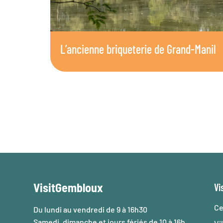
L’ancienne briqueterie de Grand-Manil
VisitGembloux
Vi
Ce
Du lundi au vendredi de 9 à 16h30
Samedi, dimanche et jours fériés de 10 à 16h