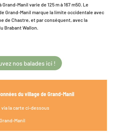
 à Grand-Manil varie de 125 m à 167 m50. Le
 de Grand-Manil marque la limite occidentale avec
e de Chastre, et par conséquent, avec la
du Brabant Wallon.
vez nos balades ici !
onnées du village de Grand-Manil
via la carte ci-dessous
Grand-Manil