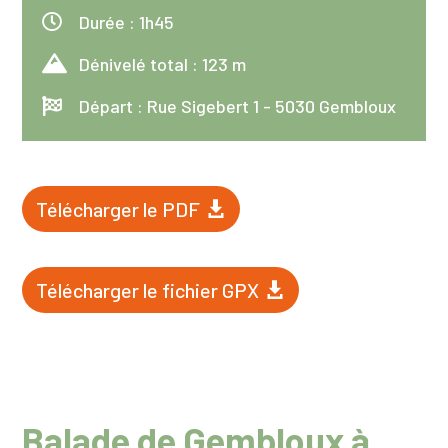

Durée : 1h45

Dénivelé total : 123 m

Départ : Rue Sigebert 1 - 5030 Gembloux
Télécharger le PDF
Télécharger le fichier GPX
Balade de Gembloux à