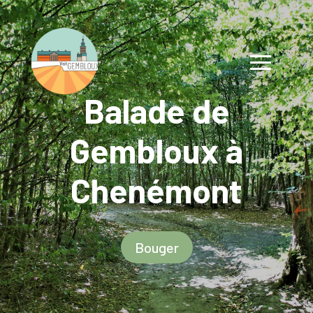
Balade de
Gembloux à
Chenémont
Bouger