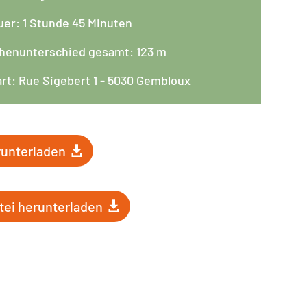
uer: 1 Stunde 45 Minuten
henunterschied gesamt: 123 m
art: Rue Sigebert 1 - 5030 Gembloux
unterladen
ei herunterladen