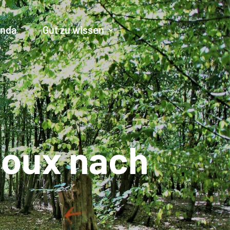
nda
Gut zu wissen
loux nach