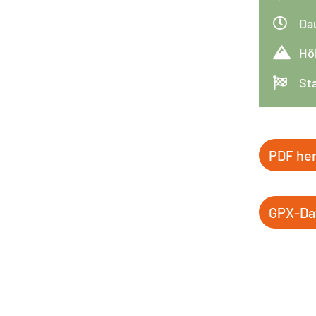

Da

Hö

St
PDF her
GPX-Dat