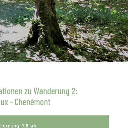
ationen zu Wanderung 2:
ux - Chenémont
tfernung: 7,8 km