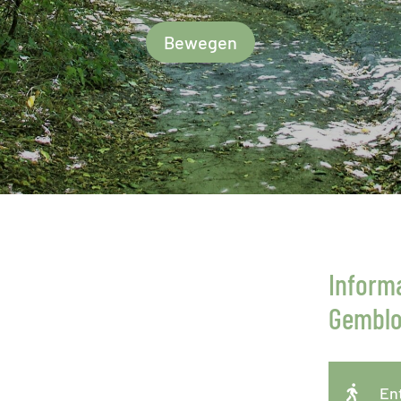
Bewegen
Inform
Gemblo

En