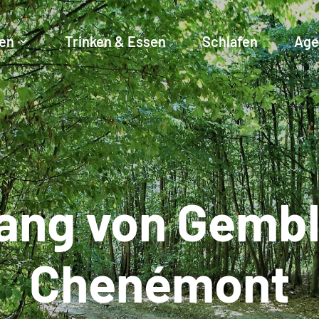
en
Trinken & Essen
Schlafen
Age
ang von Gemb
Chenémont