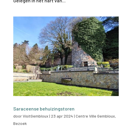
Gelegen in het hart van...
Saraceense behuizingstoren
door
VisitGembloux
|
23 apr 2024
|
Centre Ville Gembloux
,
Bezoek