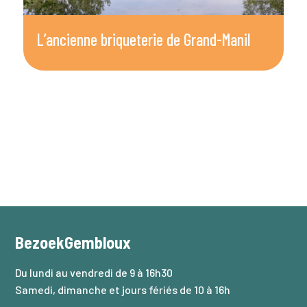
L’ancienne briqueterie de Grand-Manil
H
BezoekGembloux
Du lundi au vendredi de 9 à 16h30
Samedi, dimanche et jours fériés de 10 à 16h