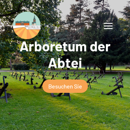
Arboretum der
Abtei
Besuchen Sie