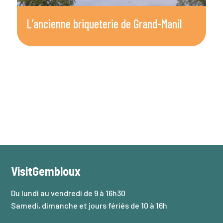
L’ancienne briqueterie de Grand-Manil
P
G
VisitGembloux
Du lundi au vendredi de 9 à 16h30
Samedi, dimanche et jours fériés de 10 à 16h