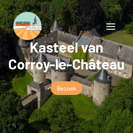
Kasteel van
Corroy-le-Château
Bezoek